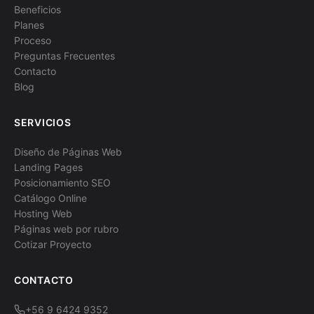
Beneficios
Planes
Proceso
Preguntas Frecuentes
Contacto
Blog
SERVICIOS
Diseño de Páginas Web
Landing Pages
Posicionamiento SEO
Catálogo Online
Hosting Web
Páginas web por rubro
Cotizar Proyecto
CONTACTO
+56 9 6424 9352