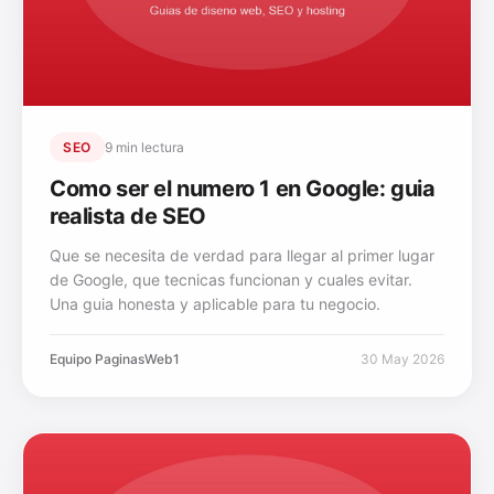
SEO
9 min lectura
Como ser el numero 1 en Google: guia
realista de SEO
Que se necesita de verdad para llegar al primer lugar
de Google, que tecnicas funcionan y cuales evitar.
Una guia honesta y aplicable para tu negocio.
Equipo PaginasWeb1
30 May 2026