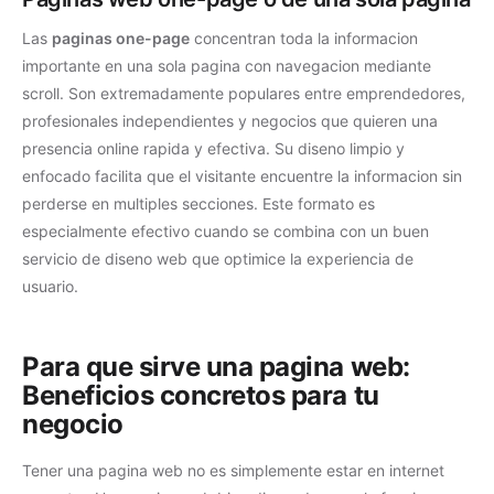
Las
paginas one-page
concentran toda la informacion
importante en una sola pagina con navegacion mediante
scroll. Son extremadamente populares entre emprendedores,
profesionales independientes y negocios que quieren una
presencia online rapida y efectiva. Su diseno limpio y
enfocado facilita que el visitante encuentre la informacion sin
perderse en multiples secciones. Este formato es
especialmente efectivo cuando se combina con un buen
servicio de diseno web
que optimice la experiencia de
usuario.
Para que sirve una pagina web:
Beneficios concretos para tu
negocio
Tener una pagina web no es simplemente estar en internet