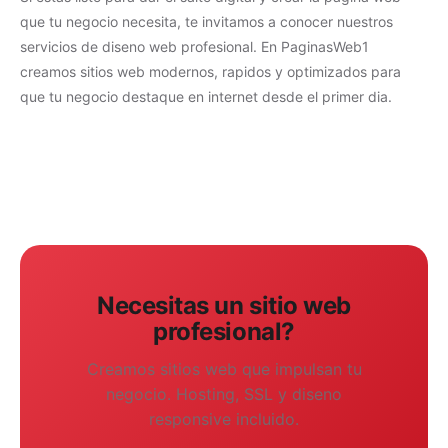
que tu negocio necesita, te invitamos a conocer nuestros
servicios de diseno web profesional
. En PaginasWeb1
creamos sitios web modernos, rapidos y optimizados para
que tu negocio destaque en internet desde el primer dia.
Necesitas un sitio web
profesional?
Creamos sitios web que impulsan tu
negocio. Hosting, SSL y diseno
responsive incluido.