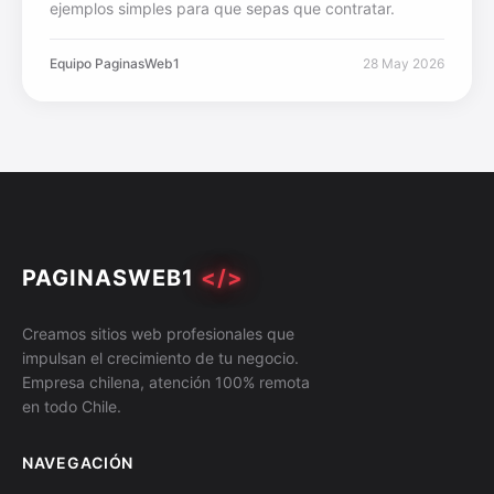
ejemplos simples para que sepas que contratar.
Equipo PaginasWeb1
28 May 2026
PAGINASWEB1
</>
Creamos sitios web profesionales que
impulsan el crecimiento de tu negocio.
Empresa chilena, atención 100% remota
en todo Chile.
NAVEGACIÓN