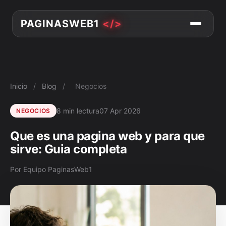
PAGINASWEB1
</>
Inicio
/
Blog
/
Negocios
8 min lectura
07 Apr 2026
NEGOCIOS
Que es una pagina web y para que
sirve: Guia completa
Por Equipo PaginasWeb1