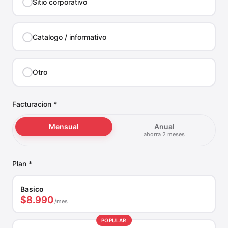
Sitio corporativo
Catalogo / informativo
Otro
Facturacion *
Mensual
Anual
ahorra 2 meses
Plan *
Basico
$8.990
/mes
POPULAR