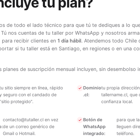
ncluye tu plan?
 de todo el lado técnico para que tú te dediques a lo que
. Tú nos cuentas de tu taller por WhatsApp y nosotros arma
 para recibir clientes en
1 día hábil
. Atendemos todo Chile
portar si tu taller está en Santiago, en regiones o en una 
 planes de suscripción mensual incluyen, sin desembolso in
tu sitio siempre en línea, rápido
Dominio
tu propia dirección
y seguro con el candado de
.cl:
tallername.cl, que
"sitio protegido".
confianza local.
contacto@tutaller.cl
en vez
Botón de
para que la
o:
de un correo genérico de
WhatsApp
lleguen dir
Gmail o Hotmail.
integrado:
teléfono.