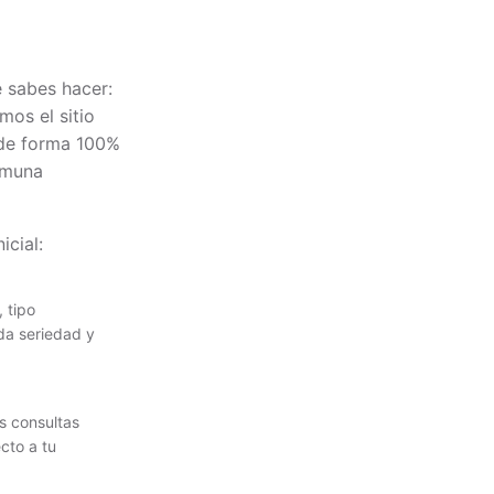
 sabes hacer:
mos el sitio
 de forma 100%
comuna
icial:
, tipo
 da seriedad y
s consultas
ecto a tu