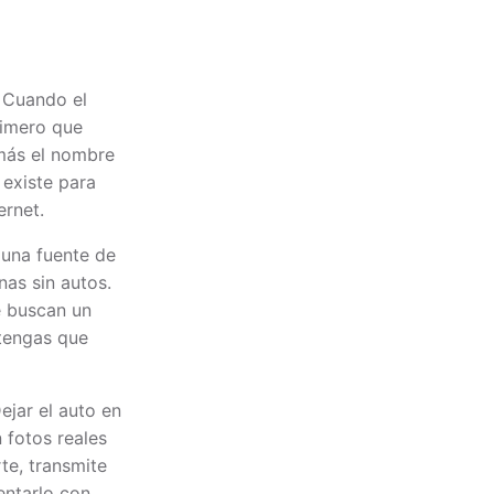
. Cuando el
rimero que
ás el nombre
 existe para
ernet.
 una fuente de
nas sin autos.
e buscan un
 tengas que
Dejar el auto en
 fotos reales
rte, transmite
entarlo con