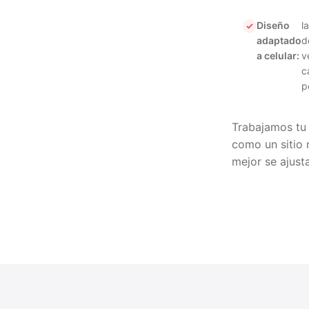
Diseño
l
adaptado
d
a celular:
v
c
p
Trabajamos tu
como un sitio
mejor se ajusta 