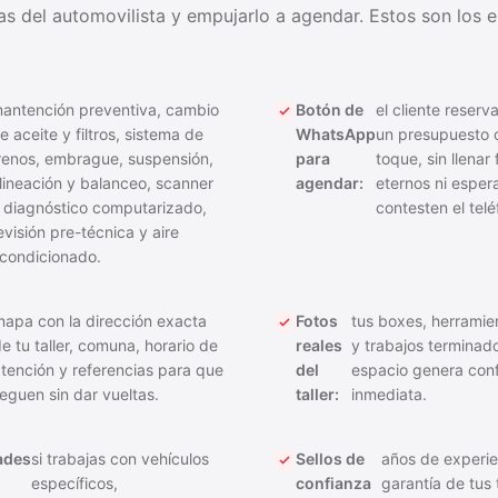
as del automovilista y empujarlo a agendar. Estos son los 
antención preventiva, cambio
Botón de
el cliente reserv
e aceite y filtros, sistema de
WhatsApp
un presupuesto 
renos, embrague, suspensión,
para
toque, sin llenar
lineación y balanceo, scanner
agendar:
eternos ni esper
 diagnóstico computarizado,
contesten el teléf
evisión pre-técnica y aire
condicionado.
apa con la dirección exacta
Fotos
tus boxes, herramie
e tu taller, comuna, horario de
reales
y trabajos terminado
tención y referencias para que
del
espacio genera con
leguen sin dar vueltas.
taller:
inmediata.
ades
si trabajas con vehículos
Sellos de
años de experie
específicos,
confianza
garantía de tus 