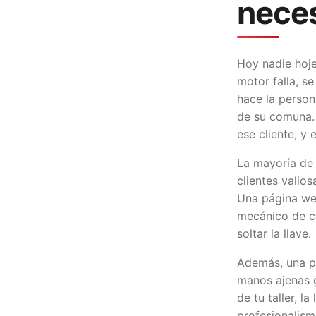
neces
Hoy nadie hoje
motor falla, s
hace la person
de su comuna. 
ese cliente, y e
La mayoría de 
clientes valio
Una página web
mecánico de co
soltar la llave.
Además, una p
manos ajenas g
de tu taller, l
profesionalism