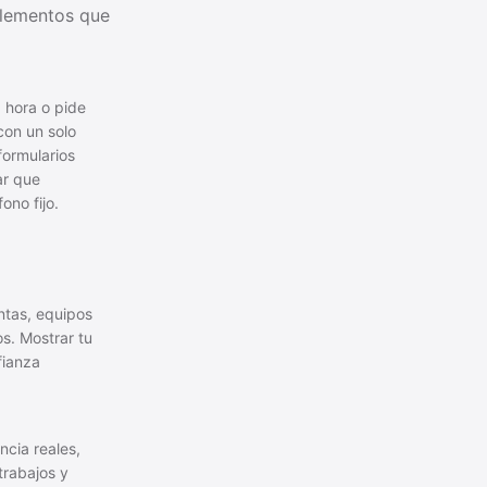
elementos que
a hora o pide
con un solo
 formularios
ar que
ono fijo.
ntas, equipos
s. Mostrar tu
fianza
ncia reales,
trabajos y