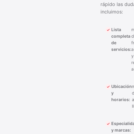
rápido las dud
incluimos:
Lista
m
completa
d
de
f
servicios:
a
y
r
a
Ubicación
m
y
d
horarios:
a
l
Especialid
y marcas: