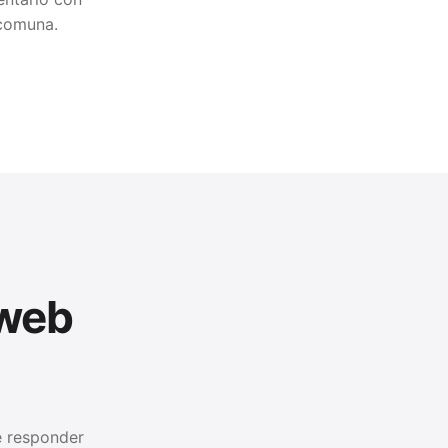
 comuna.
 web
ue responder