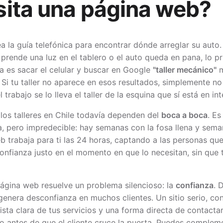
ita una página web?
a la guía telefónica para encontrar dónde arreglar su auto
e prende una luz en el tablero o el auto queda en pana, lo p
a es sacar el celular y buscar en Google
"taller mecánico"
m
Si tu taller no aparece en esos resultados, simplemente no
l trabajo se lo lleva el taller de la esquina que sí está en int
los talleres en Chile todavía dependen del
boca a boca
. Es
sa, pero impredecible: hay semanas con la fosa llena y sema
 trabaja para ti las 24 horas, captando a las personas qu
nfianza justo en el momento en que lo necesitan, sin que
ágina web resuelve un problema silencioso: la
confianza
. 
enera desconfianza en muchos clientes. Un sitio serio, con
a lista clara de tus servicios y una forma directa de contacta
o antes de que el cliente cruce la puerta. Puedes complem