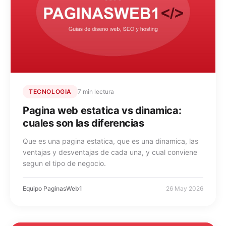
TECNOLOGIA
7 min lectura
Pagina web estatica vs dinamica:
cuales son las diferencias
Que es una pagina estatica, que es una dinamica, las
ventajas y desventajas de cada una, y cual conviene
segun el tipo de negocio.
Equipo PaginasWeb1
26 May 2026