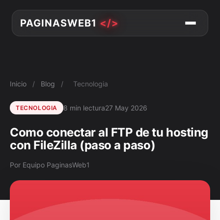
PAGINASWEB1
</>
Inicio
/
Blog
/
Tecnologia
8 min lectura
27 May 2026
TECNOLOGIA
Como conectar al FTP de tu hosting
con FileZilla (paso a paso)
Por Equipo PaginasWeb1